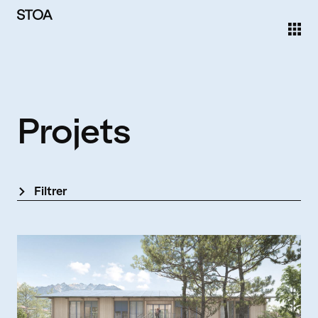
Aller au contenu principal
Projets
Filtrer
Statut
Concours
En cours
Construit
Thème
Formation
Santé
Rénovation