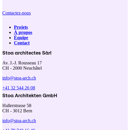
Contactez-nous
Projets
À propos
Navigation
Équipe
Contact
principale
Stoa architectes Sàrl
Av. J.-J. Rousseau 17
CH - 2000 Neuchâtel
info@stoa-arch.ch
+41 32 544 26 08
Stoa Architekten GmbH
Hallerstrasse 58
CH - 3012 Bern
info@stoa-arch.ch