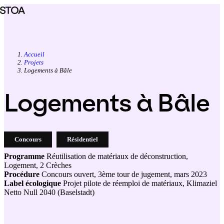
Aller
au
contenu
principal
Accueil
Projets
Fil
Logements à Bâle
d'Ariane
Logements à Bâle
Concours
Résidentiel
Programme
Réutilisation de matériaux de déconstruction,
Logement, 2 Crèches
Procédure
Concours ouvert, 3ème tour de jugement, mars 2023
Label écologique
Projet pilote de réemploi de matériaux, Klimaziel
Netto Null 2040 (Baselstadt)