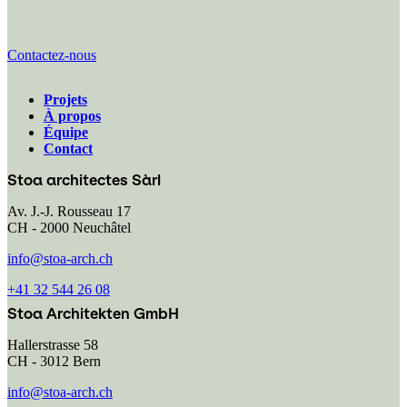
Contactez-nous
Projets
À propos
Navigation
Équipe
Contact
principale
Stoa architectes Sàrl
Av. J.-J. Rousseau 17
CH - 2000 Neuchâtel
info@stoa-arch.ch
+41 32 544 26 08
Stoa Architekten GmbH
Hallerstrasse 58
CH - 3012 Bern
info@stoa-arch.ch