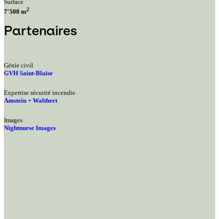
Surface
2
7'500 m
Partenaires
Génie civil
GVH Saint-Blaise
Expertise sécurité incendie
Amstein + Walthert
Images
Nightnurse Images