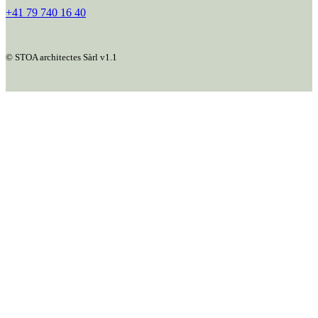
+41 79 740 16 40
© STOA architectes Sàrl v1.1