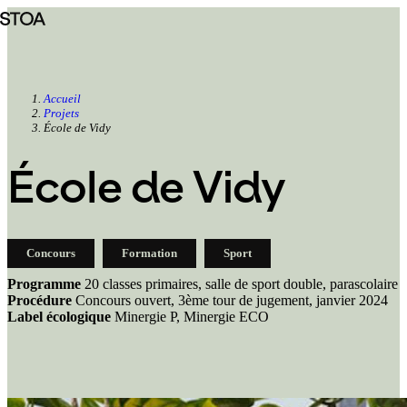
Aller
au
contenu
principal
Accueil
Projets
Fil
École de Vidy
d'Ariane
École de Vidy
Concours
Formation
Sport
Programme
20 classes primaires, salle de sport double, parascolaire
Procédure
Concours ouvert, 3ème tour de jugement, janvier 2024
Label écologique
Minergie P, Minergie ECO