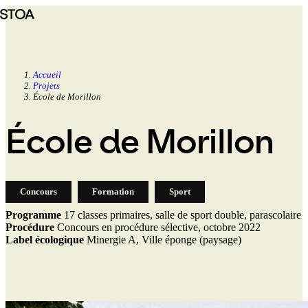
Aller
au
contenu
principal
Accueil
Projets
Fil
École de Morillon
d'Ariane
École de Morillon
Concours
Formation
Sport
Programme
17 classes primaires, salle de sport double, parascolaire
Procédure
Concours en procédure sélective, octobre 2022
Label écologique
Minergie A, Ville éponge (paysage)