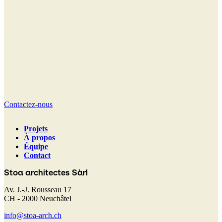
Contactez-nous
Projets
À propos
Navigation
Équipe
Contact
principale
Stoa architectes Sàrl
Av. J.-J. Rousseau 17
CH - 2000 Neuchâtel
info@stoa-arch.ch