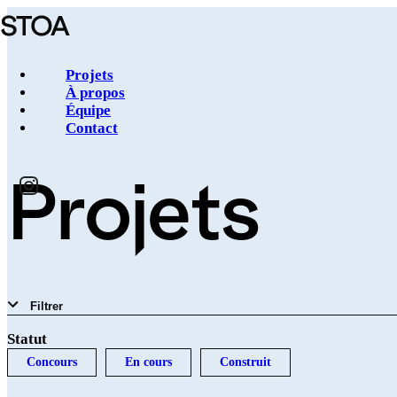
Aller
au
contenu
principal
Projets
À propos
Équipe
Navigation
Contact
principale
Projets
Filtrer
Statut
Concours
En cours
Construit