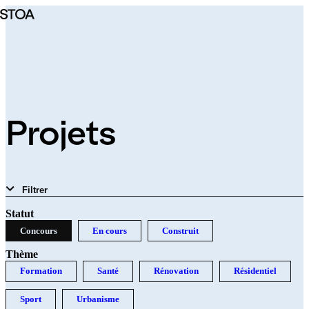
Aller
au
contenu
principal
Projets
Filtrer
Statut
Concours
En cours
Construit
Thème
Formation
Santé
Rénovation
Résidentiel
Sport
Urbanisme