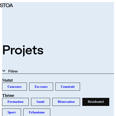
Aller
au
contenu
principal
Projets
Filtrer
Statut
Concours
En cours
Construit
Thème
Formation
Santé
Rénovation
Résidentiel
Sport
Urbanisme