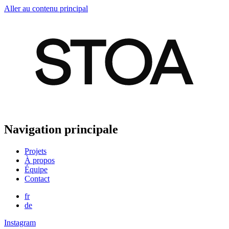
Aller au contenu principal
Navigation principale
Projets
À propos
Équipe
Contact
fr
de
Instagram